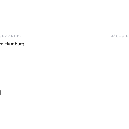
GER ARTIKEL
NÄCHSTE
om Hamburg
l